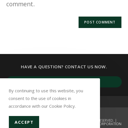
comment.
HAVE A QUESTION? CONTACT US NOW.
Op
GET IN TOUCH
in
By continuing to use this website, you
a
consent to the use of cookies in
ne
accordance with our Cookie Policy.
tab
COPYRIGHT 2026 CAMPBELL PROPERTIES. ALL RIGHTS RESERVED. |
ACCEPT
PRIVACY POLICY
|
WEBSITE OPTIMIZATION BY MCORMC CORPORATION