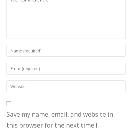
Enter
your
name
Enter
or
your
username
email
Enter
to
address
your
comment
to
website
comment
URL
Save my name, email, and website in
(optional)
this browser for the next time I