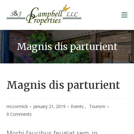
Skip
to
content
Magnis dis parturient
Magnis dis parturient
mccormick
January 21, 2019
Events
,
Tourism
0 Comments
Morbi faucibus feugiat sem, in